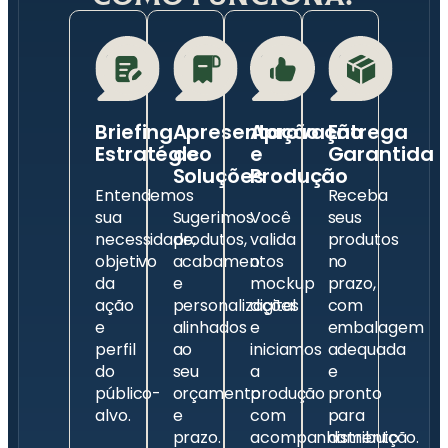
Briefing
Apresentação
Aprovação
Entrega
Estratégico
de
e
Garantida
Soluções
Produção
Entendemos
Receba
sua
Sugerimos
Você
seus
necessidade,
produtos,
valida
produtos
objetivo
acabamentos
o
no
da
e
mockup
prazo,
ação
personalizações
digital
com
e
alinhados
e
embalagem
perfil
ao
iniciamos
adequada
do
seu
a
e
público-
orçamento
produção
pronto
alvo.
e
com
para
prazo.
acompanhamento
distribuição.